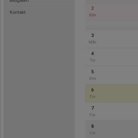
Bildgalleri
2
Kontakt
Sön
3
Mån
4
Tis
5
Ons
6
Tor
7
Fre
8
Lör