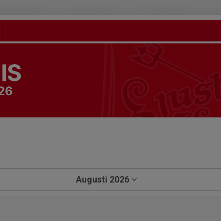
 IS
26
a
Augusti 2026