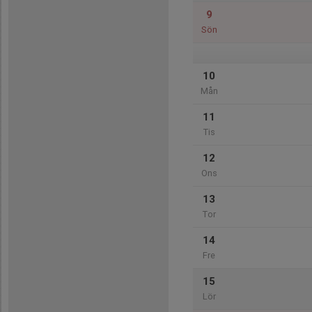
9
Sön
10
Mån
11
Tis
12
Ons
13
Tor
14
Fre
15
Lör