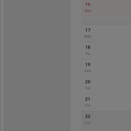
16
Sön
17
Mån
18
Tis
19
Ons
20
Tor
21
Fre
22
Lör