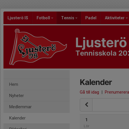
Ljusterö IS
Fotboll
Tennis
Padel
Aktiviteter
Ljusterö
Tennisskola 20
Kalender
Hem
Gå till idag
|
Prenumerer
Nyheter
Medlemmar
Kalender
1
Lör