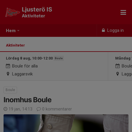
Ljusterö IS
Aktiviteter
Logga in
Hem
Aktiviteter
Lördag 8 aug, 10:00-12:00
Måndag 1
Boule
Boule för alla
Boule
Laggarsvik
Lagga
Boule
Inomhus Boule
19 jan, 14:13
0 kommentarer