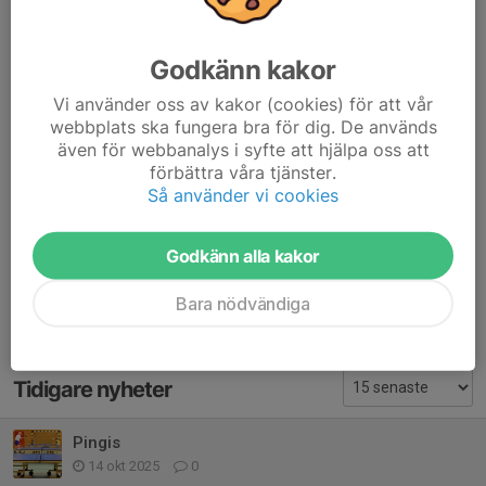
Tid:
måndagar 18.00-19.00
Godkänn kakor
onsdagar 18.00-20.00
Vi använder oss av kakor (cookies) för att vår
webbplats ska fungera bra för dig. De används
Kostnad:
Du måste vara medlem i Ljusterö IS för att få delta,
även för webbanalys i syfte att hjälpa oss att
läs mer här
Medlemsavgifter
förbättra våra tjänster.
Så använder vi cookies
Frågor? Kontakta Bisse Thyrberg tel 0708-77 77 84, e-
post
bisse.thyrberg@telia.com
.
Godkänn alla kakor
Dela nyhet
Bara nödvändiga
Tidigare nyheter
Pingis
14 okt 2025
0