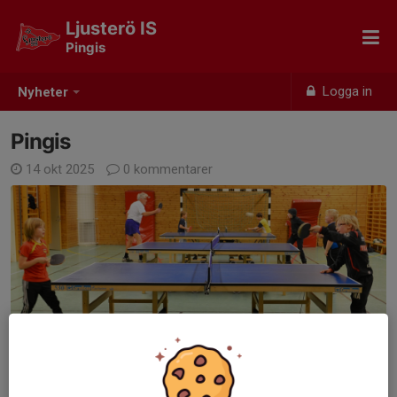
Ljusterö IS
Pingis
Logga in
Nyheter
Pingis
14 okt 2025
0 kommentarer
Pingis tränar vi i gymnastiksalen under ledning av Rune Tibbelin
under höst/vinter/vår. Gammal som ung är välkommen.