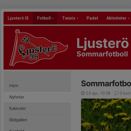
Ljusterö IS
Fotboll
Tennis
Padel
Aktiviteter
Ljusterö
Sommarfotboll
Sommarfotbol
Hem
24 apr, 10:38
0 kom
Nyheter
Kalender
Bildgalleri