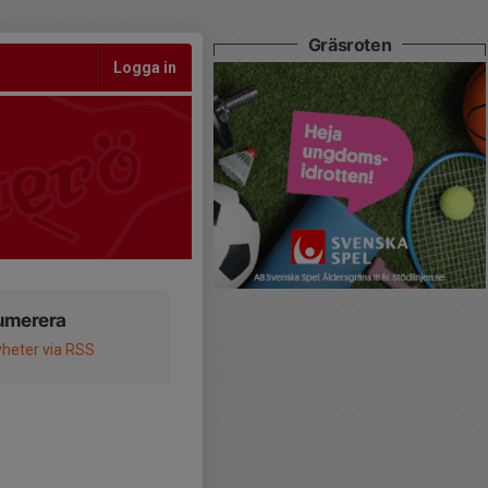
Gräsroten
Logga in
umerera
heter via RSS