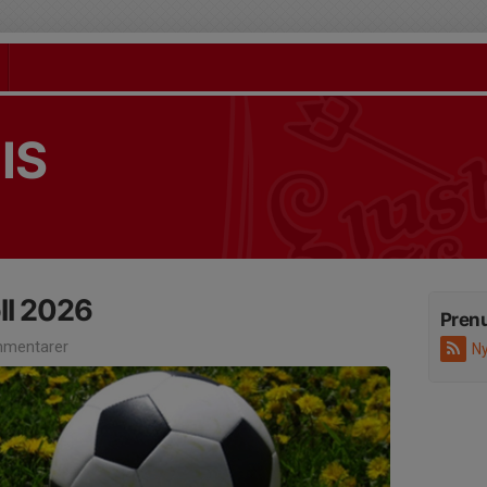
 IS
l 2026
Pren
mentarer
Ny