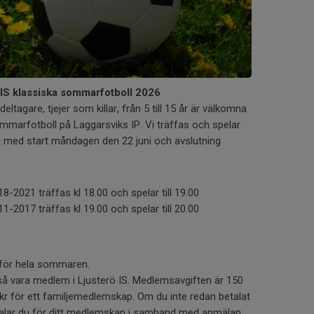
 IS klassiska sommarfotboll 2026
eltagare, tjejer som killar, från 5 till 15 år är välkomna
ommarfotboll på Laggarsviks IP. Vi träffas och spelar
 med start måndagen den 22 juni och avslutning
8-2021 träffas kl 18.00 och spelar till 19.00
1-2017 träffas kl 19.00 och spelar till 20.00
r för hela sommaren.
å vara medlem i Ljusterö IS. Medlemsavgiften är 150
0 kr för ett familjemedlemskap. Om du inte redan betalat
alar du för ditt medlemskap i samband med anmälan.