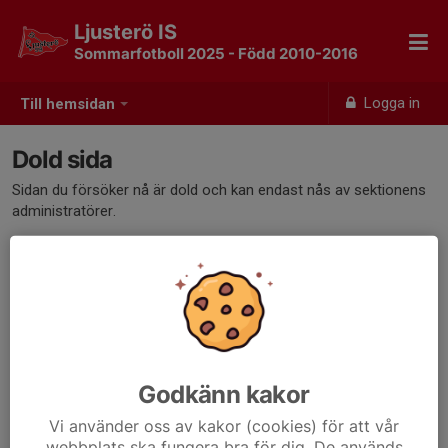
Ljusterö IS
Sommarfotboll 2025 - Född 2010-2016
Logga in
Till hemsidan
Dold sida
Sidan du försöker nå är dold och kan endast nås av sektionens
administratörer.
Godkänn kakor
Vi använder oss av kakor (cookies) för att vår
webbplats ska fungera bra för dig. De används